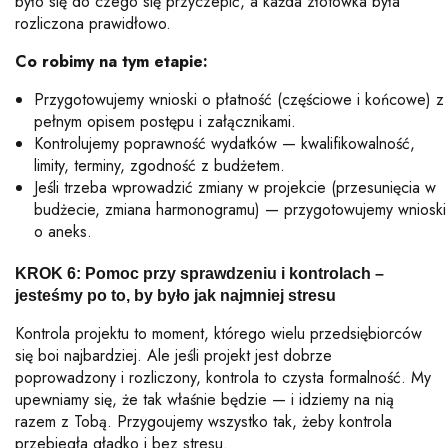
było się do czego się przyczepić, a
każda złotówka była
rozliczona prawidłowo.
Co robimy na tym etapie:
Przygotowujemy wnioski o płatność (częściowe i końcowe) z
pełnym opisem postępu i załącznikami.
Kontrolujemy poprawność wydatków — kwalifikowalność,
limity, terminy, zgodność z budżetem.
Jeśli trzeba wprowadzić zmiany w projekcie (przesunięcia w
budżecie, zmiana harmonogramu) — przygotowujemy wnioski
o aneks.
KROK 6: Pomoc przy sprawdzeniu i kontrolach –
jesteśmy po to, by było jak najmniej stresu
Kontrola projektu to moment, którego wielu przedsiębiorców
się boi najbardziej. Ale jeśli projekt jest dobrze
poprowadzony i rozliczony, kontrola to czysta formalność. My
upewniamy się, że tak właśnie będzie — i idziemy na nią
razem z Tobą.
Przygoujemy wszystko tak, żeby kontrola
przebiegła gładko i bez stresu.