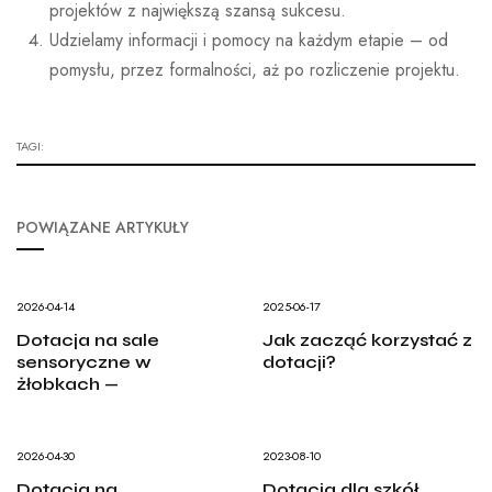
projektów z największą szansą sukcesu.
Udzielamy informacji i pomocy na każdym etapie – od
pomysłu, przez formalności, aż po rozliczenie projektu.
TAGI:
POWIĄZANE ARTYKUŁY
2026-04-14
2025-06-17
Dotacja na sale
Jak zacząć korzystać z
sensoryczne w
dotacji?
żłobkach —
2026-04-30
2023-08-10
Dotacja na
Dotacja dla szkół