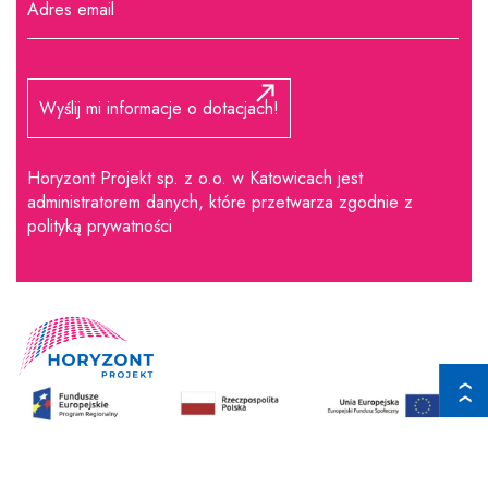
Horyzont Projekt sp. z o.o. w Katowicach jest
administratorem danych, które przetwarza zgodnie z
polityką prywatności
❯ ❯