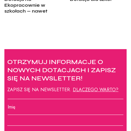
Ekopracownie w
szkołach — nawet
OTRZYMUJ INFORMACJE O
NOWYCH DOTACJACH I ZAPISZ
SIĘ NA NEWSLETTER!
ZAPISZ SIĘ NA NEWSLETTER.
DLACZEGO WARTO?